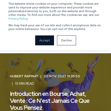
This website stores cookies on your computer. These cookies are
SPONSOR-BACKED
OWNER-MANAGED
used to improve your website experience and provide more
personalized services to you, both on this website and through
other media. To find out more about the cookies we use, see our
Privacy Policy
.
We may track your use of our site and collect anonymous data on
your online behaviour. You can opt-out of this anytime.
Accept
Decline
HUBERT RAPINAT
30 NOV. 2022 19:35:50
10 MIN READ
Introduction en Bourse, Achat,
Vente : Ce N'est Jamais Ce Que
Vous Pensez